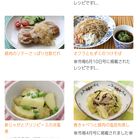
レシピですἳ...
豚肉のソテーさっぱり甘酢だれ
オクラともずくのつけそば
🌸市報6月10日号に掲載された
レシピですἳ...
新じゃがとグリンピースの洋風
春きゃべつと豚肉の塩昆布蒸し
煮
🌸市報4月号に掲載されました🌸