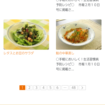
予防レシピ○ 市報２月１０日
号に掲載さ...
レタスとお豆のサラダ
鮭の中華蒸し
○手軽においしく！生活習慣病
予防レシピ○ 市報１月１０日
号に掲載さ...
1
2
3
4
5
6
…
48