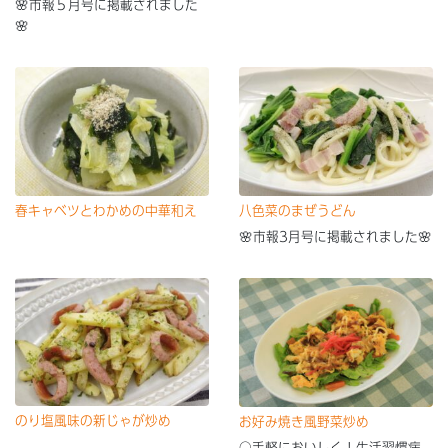
🌸市報５月号に掲載されました
🌸
春キャベツとわかめの中華和え
八色菜のまぜうどん
🌸市報3月号に掲載されました🌸
のり塩風味の新じゃが炒め
お好み焼き風野菜炒め
○手軽においしく！生活習慣病