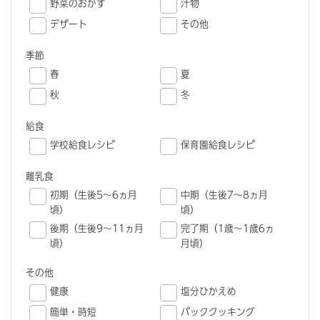
野菜のおかず
汁物
デザート
その他
季節
春
夏
秋
冬
給食
学校給食レシピ
保育園給食レシピ
離乳食
初期（生後5～6ヵ月
中期（生後7～8ヵ月
頃）
頃）
後期（生後9～11ヵ月
完了期（1歳～1歳6ヵ
頃）
月頃）
その他
健康
塩分ひかえめ
簡単・時短
パッククッキング