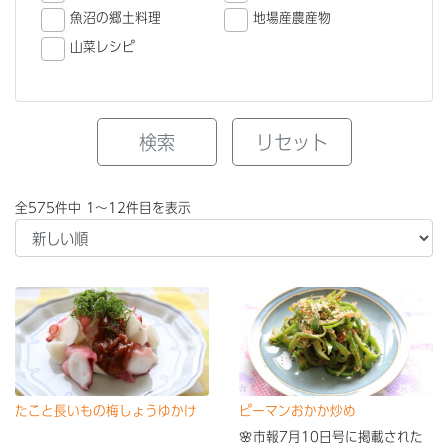
魚沼の郷土料理
地場産農産物
山菜レシピ
全575件中 1～12件目を表示
たこと長いもの梅しょうゆかけ
ピーマンおかか炒め
🌸市報7月10日号に掲載された