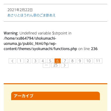
2021年2月22日
あさりとほうれん草のごま酢あえ
Warning
: Undefined variable $strpoint in
/home/xs864794/shokumachi-
uonuma.jp/public_html/hp/wp-
content/themes/syokumachi/functions.php
on line
236
1
2
3
4
5
6
7
8
9
10
11
…
25
アーカイブ