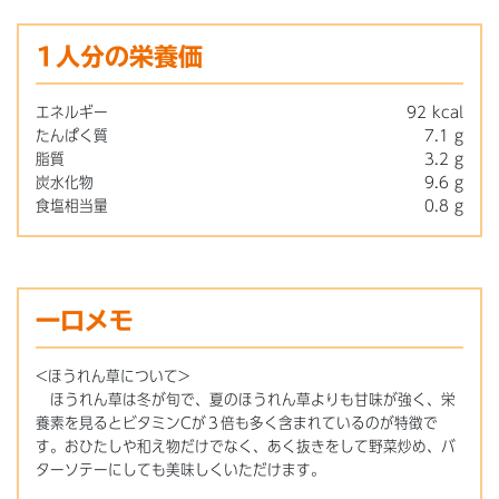
1人分の栄養価
エネルギー
92 kcal
たんぱく質
7.1 g
脂質
3.2 g
炭水化物
9.6 g
食塩相当量
0.8 g
一口メモ
<ほうれん草について>
ほうれん草は冬が旬で、夏のほうれん草よりも甘味が強く、栄
養素を見るとビタミンCが３倍も多く含まれているのが特徴で
す。おひたしや和え物だけでなく、あく抜きをして野菜炒め、バ
ターソテーにしても美味しくいただけます。