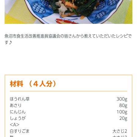
魚沼市食生活改善推進員協議会の皆さんから教えていただいたレシピで
す♪
材料
（４人分）
ほうれん草
300g
あさり
80g
にんじん
100g
しょうが
20g
<A>
白すりごま
大さじ2