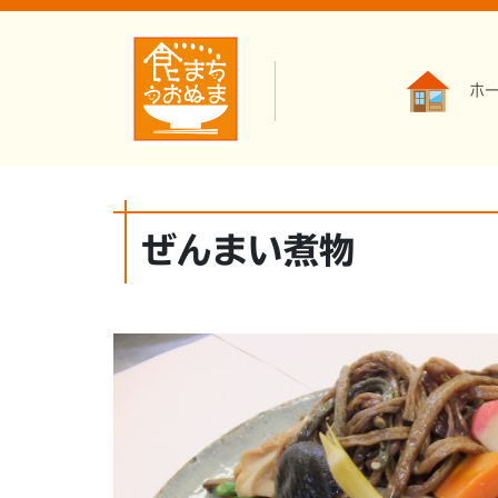
ホ
ぜんまい煮物