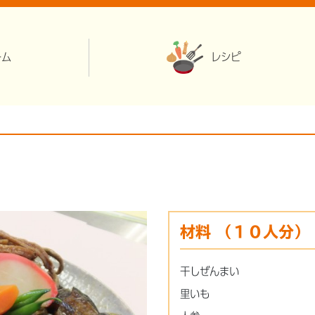
ーム
レシピ
材料
（１０人分）
干しぜんまい
里いも