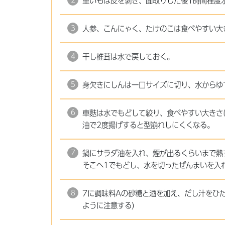
里いもは皮を剥き、面取りした後1時間程度
人参、こんにゃく、たけのこは食べやすい大
干し椎茸は水で戻しておく。
身欠きにしんは一口サイズに切り、水からゆ
車麩は水でもどして絞り、食べやすい大きさ
油で2度揚げすると型崩れしにくくなる。
鍋にサラダ油を入れ、煙が出るくらいまで熱す
そこへ1でもどし、水を切ったぜんまいを入
7に調味料Aの砂糖と酒を加え、だし汁をひ
ように注意する)