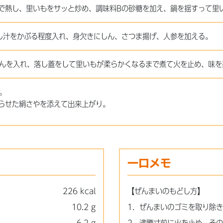
で熱し、里いもをサッと炒め、調味料Bの砂糖を加え、鍋を揺すって里
し汁をかぶる程度入れ、身欠きにしん、さつま揚げ、人参を加える。
りんを入れ、落し蓋をして里いもが柔らかくなるまで煮て火を止め、味を
。
らせた絹さやを添えて出来上がり。
一口メモ
226 kcal
【ぜんまいのもどし方】
10.2 g
1．ぜんまいのゴミを取り除