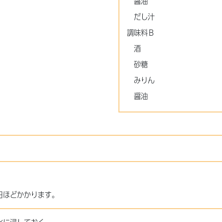
醤油
だし汁
調味料Ｂ
酒
砂糖
みりん
醤油
日ほどかかります。