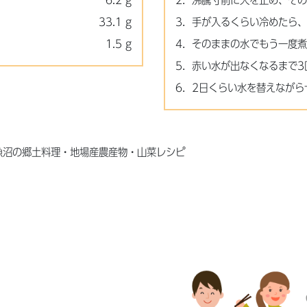
6.2 g
2．沸騰寸前に火を止め、そ
33.1 g
3．手が入るくらい冷めたら
1.5 g
4．そのままの水でもう一度
5．赤い水が出なくなるまで3
6．2日くらい水を替えながら
魚沼の郷土料理・地場産農産物・山菜レシピ