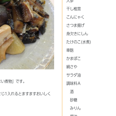
人参
干し椎茸
こんにゃく
さつま揚げ
身欠きにしん
たけのこ(水煮)
車麩
かまぼこ
絹さや
サラダ油
まい煮物」です。
調味料Ａ
酒
さじ1入れるとますますおいしく
砂糖
みりん