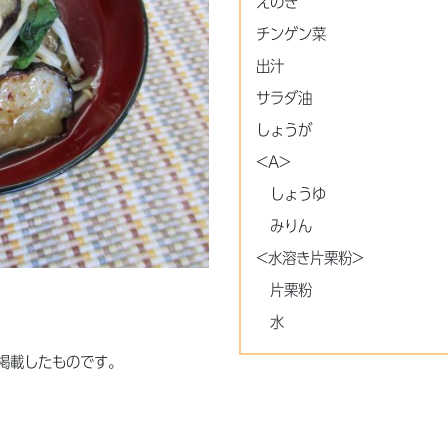
えのき
チンゲン菜
出汁
サラダ油
しょうが
<A>
しょうゆ
みりん
<水溶き片栗粉>
片栗粉
水
掲載したものです。