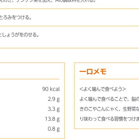
えのき、チンゲン菜を加え、Aの調味料を入れる。
とろみをつける。
たしょうがをのせる。
一口メモ
90 kcal
<よく噛んで食べよう>
2.9 g
よく噛んで食べることで、脳
3.3 g
きのこやこんにゃく、生野菜
13.8 g
り味わって食べる習慣をつけ
0.8 g