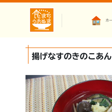
ホ
揚げなすのきのこあん