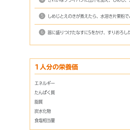
きれいなフライパンに出汁を加え、しめじ、
しめじとえのきが煮えたら、水溶き片栗粉で
器に盛りつけたなすに5をかけ、すりおろし
1人分の栄養価
エネルギー
たんぱく質
脂質
炭水化物
食塩相当量