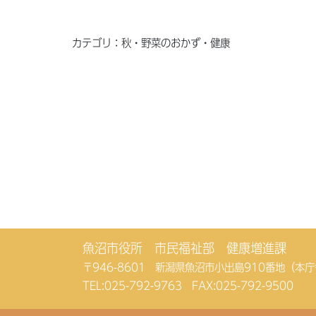
カテゴリ：秋・野菜のおかず・健康
魚沼市役所 市民福祉部 健康増進課
〒946-8601 新潟県魚沼市小出島910番地（本
TEL:
025-792-9763
FAX:025-792-9500