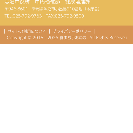
魚沼市役所 市民福祉部 健康増進課
〒946-8601 新潟県魚沼市小出島910番地（本庁舎）
TEL:
025-792-9763
FAX:025-792-9500
サイトの利用について
プライバシーポリシー
Copyright © 2015 - 2026 食まちうおぬま. All Rights Reserved.