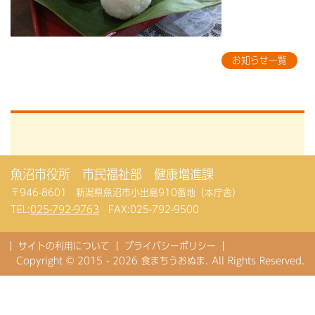
お知らせ一覧
魚沼市役所 市民福祉部 健康増進課
〒946-8601 新潟県魚沼市小出島910番地（本庁舎）
TEL:
025-792-9763
FAX:025-792-9500
サイトの利用について
プライバシーポリシー
Copyright © 2015 - 2026 食まちうおぬま. All Rights Reserved.