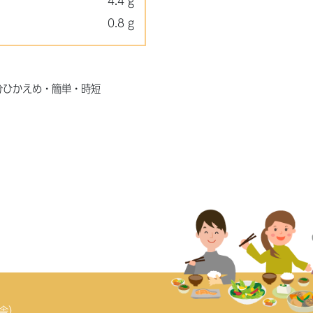
4.4 g
0.8 g
分ひかえめ・簡単・時短
庁舎）