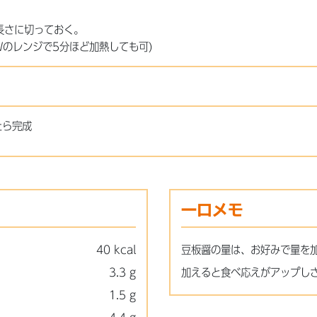
長さに切っておく。
Wのレンジで5分ほど加熱しても可)
たら完成
一口メモ
40 kcal
豆板醤の量は、お好みで量を
3.3 g
加えると食べ応えがアップし
1.5 g