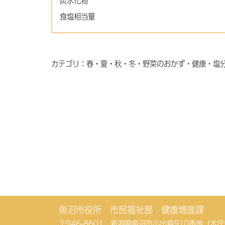
炭水化物
食塩相当量
カテゴリ：春・夏・秋・冬・野菜のおかず・健康・塩
魚沼市役所 市民福祉部 健康増進課
〒946-8601 新潟県魚沼市小出島910番地（本