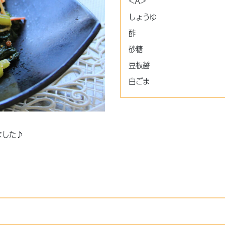
<A>
しょうゆ
酢
砂糖
豆板醤
白ごま
ました♪