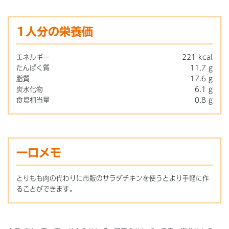
1人分の栄養価
エネルギー
221 kcal
たんぱく質
11.7 g
脂質
17.6 g
炭水化物
6.1 g
食塩相当量
0.8 g
一口メモ
とりもも肉の代わりに市販のサラダチキンを使うとより手軽に作
ることができます。