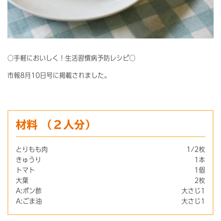
○手軽においしく！生活習慣病予防レシピ○
市報8月10日号に掲載されました。
材料
（２人分）
とりもも肉
1/2枚
きゅうり
1本
トマト
1個
大葉
2枚
A:ポン酢
大さじ1
A:ごま油
大さじ1