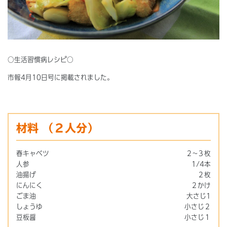
○生活習慣病レシピ○
市報4月10日号に掲載されました。
材料
（２人分）
春キャベツ
２~３枚
人参
1/4本
油揚げ
２枚
にんにく
２かけ
ごま油
大さじ1
しょうゆ
小さじ２
豆板醤
小さじ１