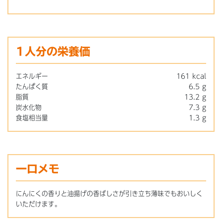
1人分の栄養価
エネルギー
161 kcal
たんぱく質
6.5 g
脂質
13.2 g
炭水化物
7.3 g
食塩相当量
1.3 g
一口メモ
にんにくの香りと油揚げの香ばしさが引き立ち薄味でもおいしく
いただけます。