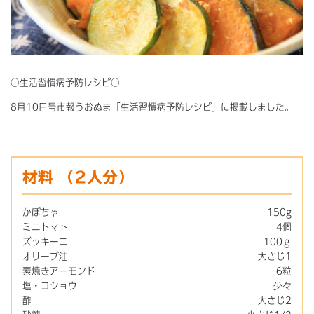
○生活習慣病予防レシピ○
8月10日号市報うおぬま「生活習慣病予防レシピ」に掲載しました。
材料
（2人分）
かぼちゃ
150g
ミニトマト
4個
ズッキーニ
100ｇ
オリーブ油
大さじ1
素焼きアーモンド
6粒
塩・コショウ
少々
酢
大さじ2