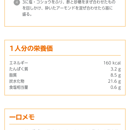
3に塩・コショウをふり、酢と砂糖をまぜ合わせたもの
を回しかけ、砕いたアーモンドを混ぜ合わせたら器に
盛る。
1人分の栄養価
エネルギー
160 kcal
たんぱく質
3.2 g
脂質
8.5 g
炭水化物
21.6 g
食塩相当量
0.6 g
一口メモ