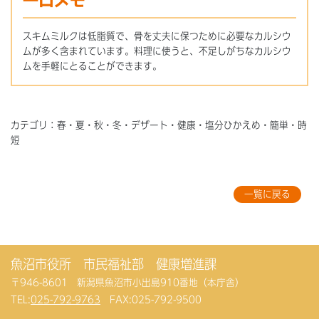
一口メモ
スキムミルクは低脂質で、骨を丈夫に保つために必要なカルシウ
ムが多く含まれています。料理に使うと、不足しがちなカルシウ
ムを手軽にとることができます。
カテゴリ：春・夏・秋・冬・デザート・健康・塩分ひかえめ・簡単・時
短
一覧に戻る
魚沼市役所 市民福祉部 健康増進課
〒946-8601 新潟県魚沼市小出島910番地（本庁舎）
TEL:
025-792-9763
FAX:025-792-9500