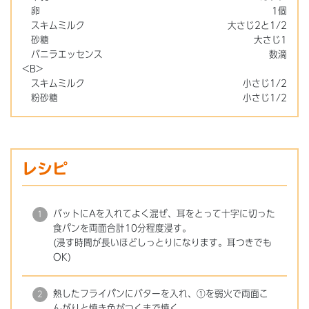
卵
1個
スキムミルク
大さじ2と1/2
砂糖
大さじ1
バニラエッセンス
数滴
<B>
スキムミルク
小さじ1/2
粉砂糖
小さじ1/2
レシピ
バットにAを入れてよく混ぜ、耳をとって十字に切った
食パンを両面合計10分程度浸す。
(浸す時間が長いほどしっとりになります。耳つきでも
OK)
熱したフライパンにバターを入れ、①を弱火で両面こ
んがりと焼き色がつくまで焼く。