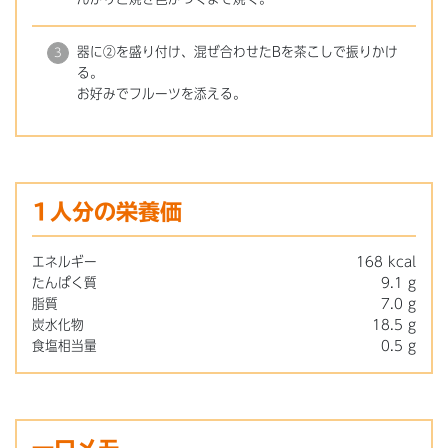
器に②を盛り付け、混ぜ合わせたBを茶こしで振りかけ
る。
お好みでフルーツを添える。
1人分の栄養価
エネルギー
168 kcal
たんぱく質
9.1 g
脂質
7.0 g
炭水化物
18.5 g
食塩相当量
0.5 g