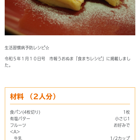
生活習慣病予防レシピ☆
令和５年１月１０日号 市報うおぬま「食まちレシピ」に掲載しまし
た。
材料
（2人分）
食パン(4枚切り)
1枚
有塩バター
小さじ1
フルーツ
お好みで
<A>
牛乳
1/2カップ