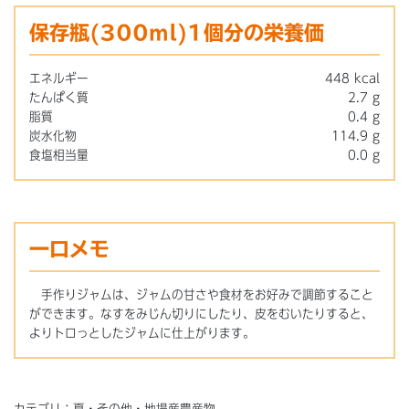
保存瓶(300ml)1個分の栄養価
エネルギー
448 kcal
たんぱく質
2.7 g
脂質
0.4 g
炭水化物
114.9 g
食塩相当量
0.0 g
一口メモ
手作りジャムは、ジャムの甘さや食材をお好みで調節すること
ができます。なすをみじん切りにしたり、皮をむいたりすると、
よりトロっとしたジャムに仕上がります。