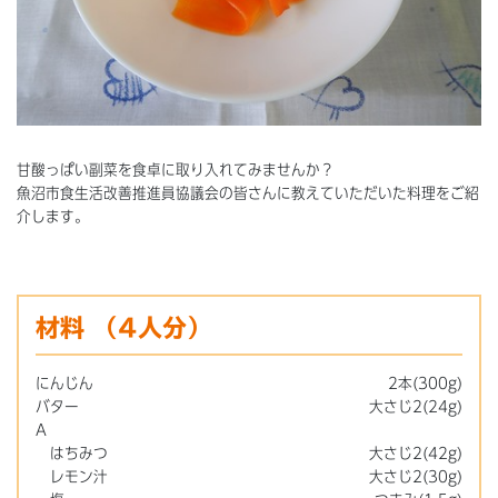
甘酸っぱい副菜を食卓に取り入れてみませんか？
魚沼市食生活改善推進員協議会の皆さんに教えていただいた料理をご紹
介します。
材料
（4人分）
にんじん
2本(300g)
バター
大さじ2(24g)
A
はちみつ
大さじ2(42g)
レモン汁
大さじ2(30g)