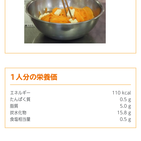
1人分の栄養価
エネルギー
110 kcal
たんぱく質
0.5 g
脂質
5.0 g
炭水化物
15.8 g
食塩相当量
0.5 g