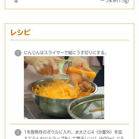
塩
一つまみ(1.5g)
レシピ
にんじんはスライサーで縦にうす切りにする。
1を耐熱性のボウルに入れ、水大さじ4（分量外）を加
えてふんわりとラップをして電子レンジ（600ｗ）に5