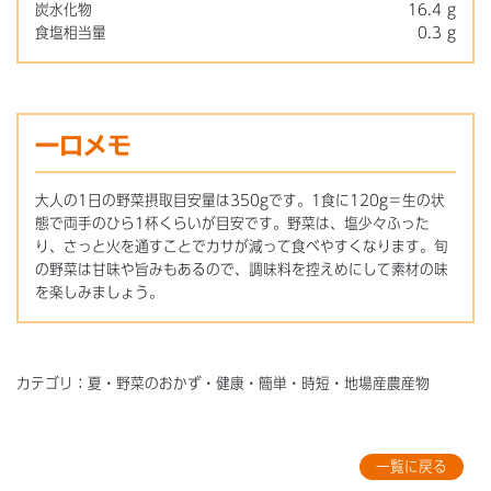
炭水化物
16.4 g
食塩相当量
0.3 g
一口メモ
大人の1日の野菜摂取目安量は350gです。1食に120g＝生の状
態で両手のひら1杯くらいが目安です。野菜は、塩少々ふった
り、さっと火を通すことでカサが減って食べやすくなります。旬
の野菜は甘味や旨みもあるので、調味料を控えめにして素材の味
を楽しみましょう。
カテゴリ：夏・野菜のおかず・健康・簡単・時短・地場産農産物
一覧に戻る