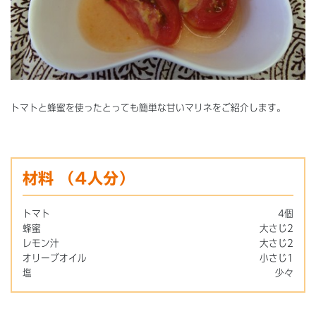
トマトと蜂蜜を使ったとっても簡単な甘いマリネをご紹介します。
材料
（4人分）
トマト
4個
蜂蜜
大さじ2
レモン汁
大さじ2
オリーブオイル
小さじ1
塩
少々