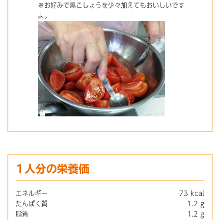
※お好みで黒こしょうを少々加えてもおいしいです
よ。
1人分の栄養価
エネルギー
73 kcal
たんぱく質
1.2 g
脂質
1.2 g