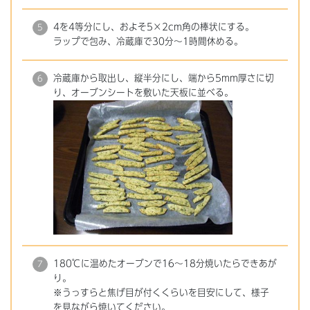
4を4等分にし、およそ5×2cm角の棒状にする。
ラップで包み、冷蔵庫で30分～1時間休める。
冷蔵庫から取出し、縦半分にし、端から5mm厚さに切
り、オーブンシートを敷いた天板に並べる。
180℃に温めたオーブンで16～18分焼いたらできあが
り。
※うっすらと焦げ目が付くくらいを目安にして、様子
を見ながら焼いてください。