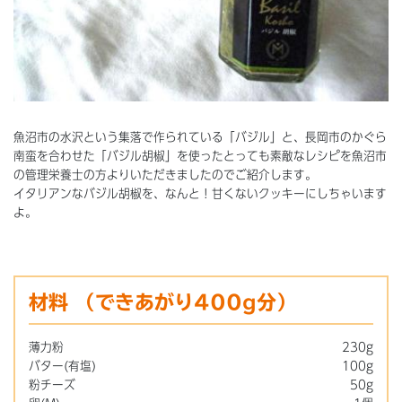
魚沼市の水沢という集落で作られている「バジル」と、長岡市のかぐら
南蛮を合わせた「バジル胡椒」を使ったとっても素敵なレシピを魚沼市
の管理栄養士の方よりいただきましたのでご紹介します。
イタリアンなバジル胡椒を、なんと！甘くないクッキーにしちゃいます
よ。
材料
（できあがり400g分）
薄力粉
230g
バター(有塩)
100g
粉チーズ
50g