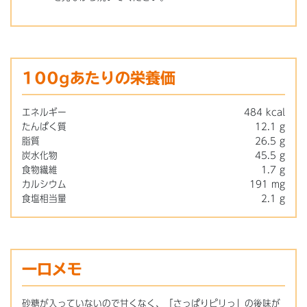
100gあたりの栄養価
エネルギー
484 kcal
たんぱく質
12.1 g
脂質
26.5 g
炭水化物
45.5 g
食物繊維
1.7 g
カルシウム
191 mg
食塩相当量
2.1 g
一口メモ
砂糖が入っていないので甘くなく、「さっぱりピリっ」の後味が