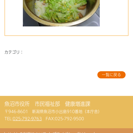
カテゴリ：
一覧に戻る
魚沼市役所 市民福祉部 健康増進課
〒946-8601 新潟県魚沼市小出島910番地（本庁舎）
TEL:
025-792-9763
FAX:025-792-9500