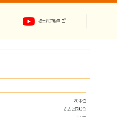
郷土料理動画
20本位
ふきと同じ位