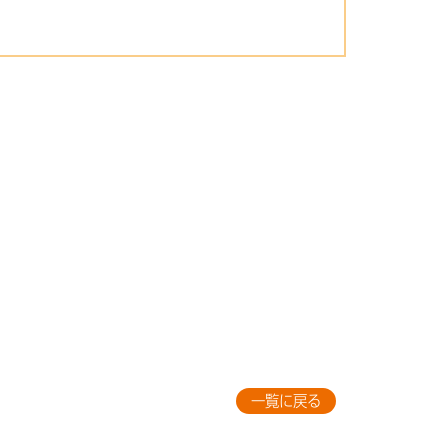
一覧に戻る