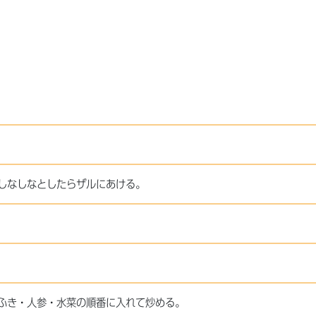
しなしなとしたらザルにあける。
ふき・人参・水菜の順番に入れて炒める。