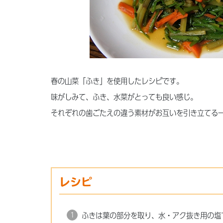
春の山菜「ふき」を使用したレシピです。
味がしみて、ふき、水菜がとっても良い感じ。
それぞれの歯ごたえの違う素材がお互いを引き立てる
レシピ
ふきは葉の部分を取り、水・アク抜き用の塩