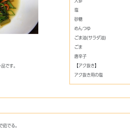
人参
塩
砂糖
めんつゆ
ごま油(サラダ油)
ごま
唐辛子
【アク抜き】
一品です。
アク抜き用の塩
で茹でる。