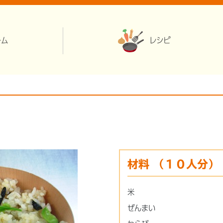
ーム
レシピ
材料
（１０人分）
米
ぜんまい