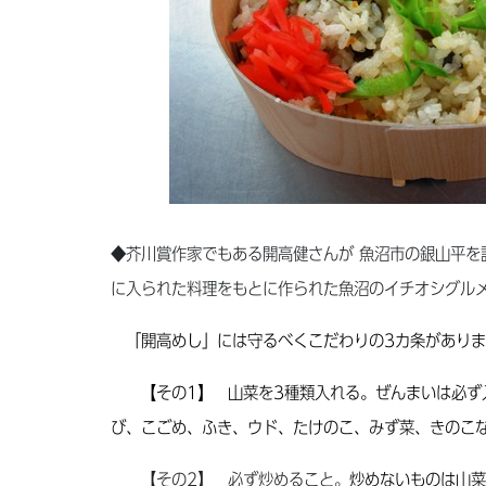
◆芥川賞作家でもある開高健さんが 魚沼市の銀山平を
に入られた料理をもとに作られた魚沼のイチオシグル
「開高めし」には守るべくこだわりの3カ条がありま
【その1】 山菜を3種類入れる。ぜんまいは必ず
び、こごめ、ふき、ウド、たけのこ、みず菜、きのこ
【その2】 必ず炒めること。
炒めないものは山菜