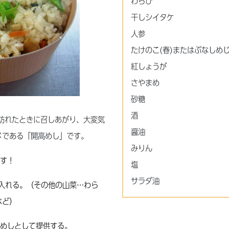
わらび
干しシイタケ
人参
たけのこ(春)またはぶなしめじ
紅しょうが
さやまめ
砂糖
酒
訪れたときに召しあがり、大変気
醤油
メである「開高めし」です。
みりん
す！
塩
サラダ油
入れる。（その他の山菜…わら
など）
めしとして提供する。