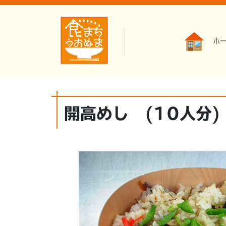
ホ
開高めし (10人分)