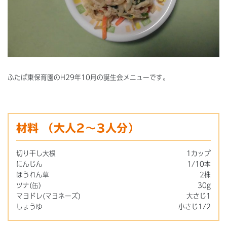
ふたば東保育園のH29年10月の誕生会メニューです。
材料
（大人2～3人分）
切り干し大根
1カップ
にんじん
1/10本
ほうれん草
2株
ツナ(缶)
30g
マヨドレ(マヨネーズ)
大さじ1
しょうゆ
小さじ1/2