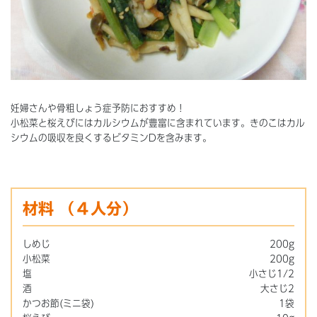
妊婦さんや骨粗しょう症予防におすすめ！
小松菜と桜えびにはカルシウムが豊富に含まれています。きのこはカル
シウムの吸収を良くするビタミンDを含みます。
材料
（４人分）
しめじ
200g
小松菜
200g
塩
小さじ1/2
酒
大さじ2
かつお節(ミニ袋)
1袋