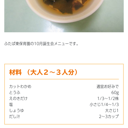
ふたば東保育園の10月誕生会メニューです。
材料
（大人２～３人分）
カットわかめ
適宜お好みで
とうふ
60g
えのきだけ
1/3～1/2株
塩
小さじ1/4～1/3
しょうゆ
大さじ1
だし汁
2～3カップ