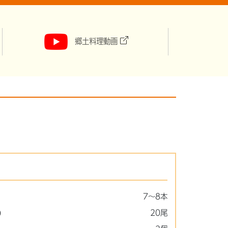
郷土料理動画
7～8本
)
20尾