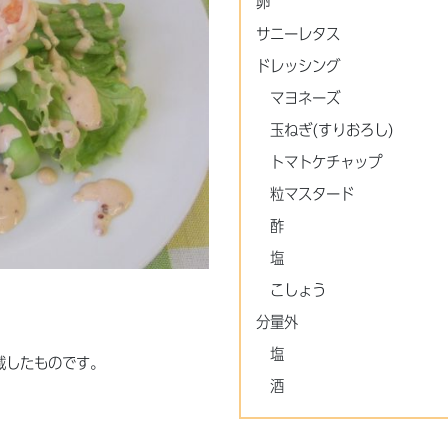
卵
サニーレタス
ドレッシング
マヨネーズ
玉ねぎ(すりおろし)
トマトケチャップ
粒マスタード
酢
塩
こしょう
分量外
塩
載したものです。
酒