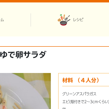
ーム
レシピ
ゆで卵サラダ
材料
（４人分）
グリーンアスパラガス
エビ(殻付きで2～3cmくらい