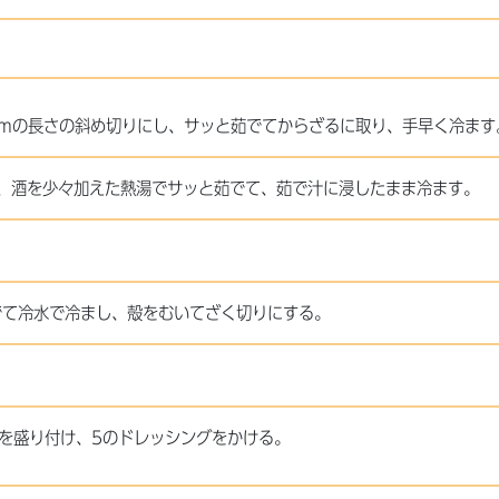
cmの長さの斜め切りにし、サッと茹でてからざるに取り、手早く冷ます
、酒を少々加えた熱湯でサッと茹でて、茹で汁に浸したまま冷ます。
でて冷水で冷まし、殻をむいてざく切りにする。
4を盛り付け、5のドレッシングをかける。