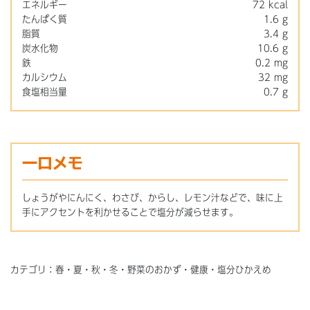
エネルギー
72 kcal
たんぱく質
1.6 g
脂質
3.4 g
炭水化物
10.6 g
鉄
0.2 mg
カルシウム
32 mg
食塩相当量
0.7 g
一口メモ
しょうがやにんにく、わさび、からし、レモン汁などで、味に上
手にアクセントを利かせることで塩分が減らせます。
カテゴリ：春・夏・秋・冬・野菜のおかず・健康・塩分ひかえめ