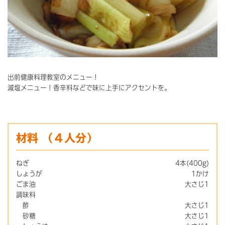
出前健康料理教室のメニュー！
減塩メニュー！香辛料などで味に上手にアクセントを。
材料
（４人分）
ねぎ
4本(400g)
しょうが
1かけ
ごま油
大さじ1
調味料
酢
大さじ1
砂糖
大さじ1