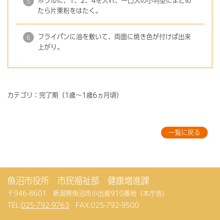
ボウルに、1、2、4を入れ、一口大の小判型にまとめ
たら片栗粉をはたく。
フライパンに油を敷いて、両面に焼き色が付けば出来
上がり。
カテゴリ：完了期（1歳～1歳6ヵ月頃）
一覧に戻る
魚沼市役所 市民福祉部 健康増進課
〒946-8601 新潟県魚沼市小出島910番地（本庁舎）
TEL:
025-792-9763
FAX:025-792-9500