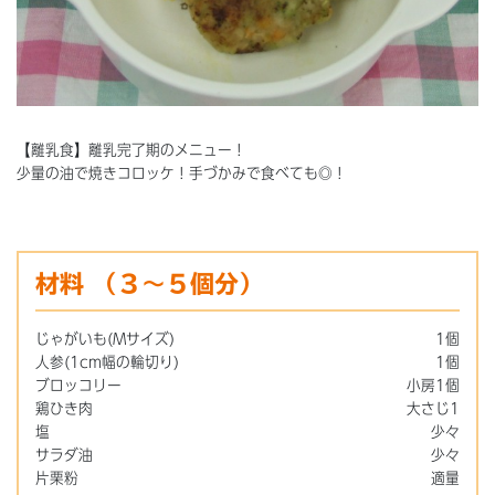
【離乳食】離乳完了期のメニュー！
少量の油で焼きコロッケ！手づかみで食べても◎！
材料
（３～５個分）
じゃがいも(Mサイズ)
1個
人参(1cm幅の輪切り)
1個
ブロッコリー
小房1個
鶏ひき肉
大さじ1
塩
少々
サラダ油
少々
片栗粉
適量