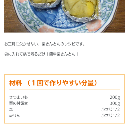
お正月に欠かせない、栗きんとんのレシピです。
袋に入れて鍋で煮るだけ！簡単栗きんとん！
材料
（１回で作りやすい分量）
さつまいも
200g
栗の甘露煮
300g
塩
小さじ1/2
みりん
小さじ1/2