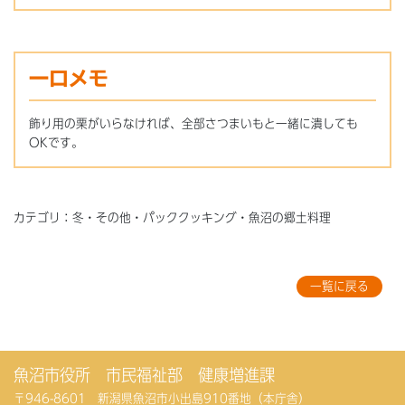
一口メモ
飾り用の栗がいらなければ、全部さつまいもと一緒に潰しても
OKです。
カテゴリ：冬・その他・パッククッキング・魚沼の郷土料理
一覧に戻る
魚沼市役所 市民福祉部 健康増進課
〒946-8601 新潟県魚沼市小出島910番地（本庁舎）