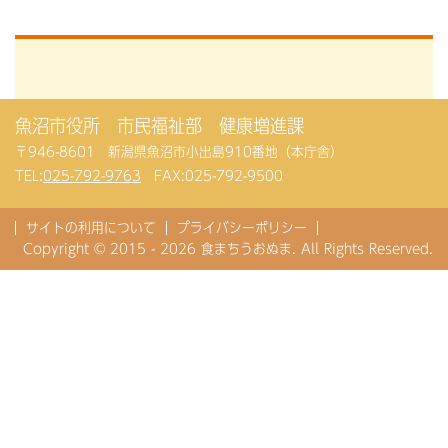
魚沼市役所 市民福祉部 健康増進課
〒946-8601 新潟県魚沼市小出島910番地（本庁舎）
TEL:
025-792-9763
FAX:025-792-9500
サイトの利用について
プライバシーポリシー
Copyright © 2015 - 2026 食まちうおぬま. All Rights Reserved.